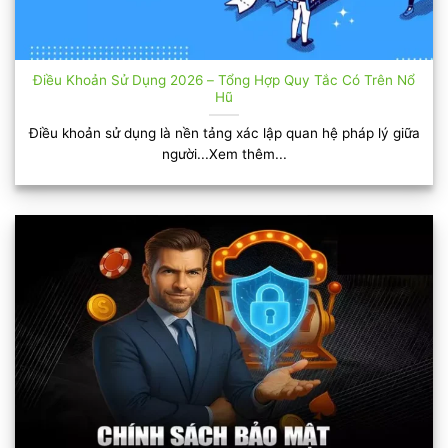
Điều Khoản Sử Dụng 2026 – Tổng Hợp Quy Tắc Có Trên Nổ
Hũ
Điều khoản sử dụng là nền tảng xác lập quan hệ pháp lý giữa
người...Xem thêm...