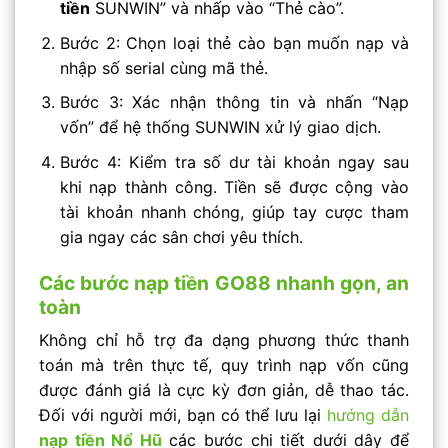
tiền
SUNWIN” và nhấp vào “Thẻ cào”.
Bước 2: Chọn loại thẻ cào bạn muốn nạp và
nhập số serial cùng mã thẻ.
Bước 3: Xác nhận thông tin và nhấn “Nạp
vốn” để hệ thống SUNWIN xử lý giao dịch.
Bước 4: Kiểm tra số dư tài khoản ngay sau
khi nạp thành công. Tiền sẽ được cộng vào
tài khoản nhanh chóng, giúp tay cược tham
gia ngay các sân chơi yêu thích.
Các bước nạp tiền GO88 nhanh gọn, an
toàn
Không chỉ hỗ trợ đa dạng phương thức thanh
toán mà trên thực tế, quy trình nạp vốn
cũng
được đánh giá là cực kỳ đơn giản, dễ thao tác.
Đối với người mới, bạn có thể lưu lại
hướng dẫn
nạp tiền Nổ Hũ
các bước chi tiết dưới dây để