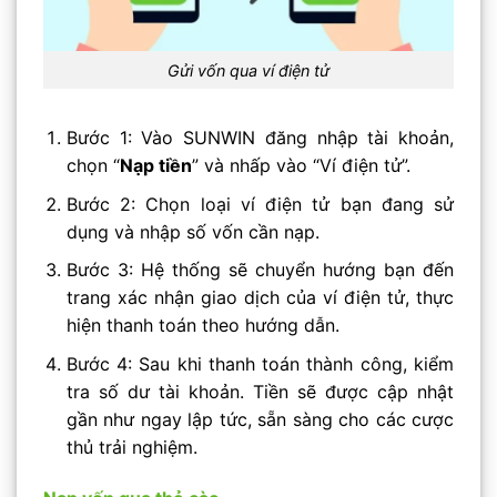
Gửi vốn qua ví điện tử
Bước 1: Vào SUNWIN đăng nhập tài khoản,
chọn “
Nạp tiền
” và nhấp vào “Ví điện tử”.
Bước 2: Chọn loại ví điện tử bạn đang sử
dụng và nhập số vốn cần nạp.
Bước 3: Hệ thống sẽ chuyển hướng bạn đến
trang xác nhận giao dịch của ví điện tử, thực
hiện thanh toán theo hướng dẫn.
Bước 4: Sau khi thanh toán thành công, kiểm
tra số dư tài khoản. Tiền sẽ được cập nhật
gần như ngay lập tức, sẵn sàng cho các cược
thủ trải nghiệm.