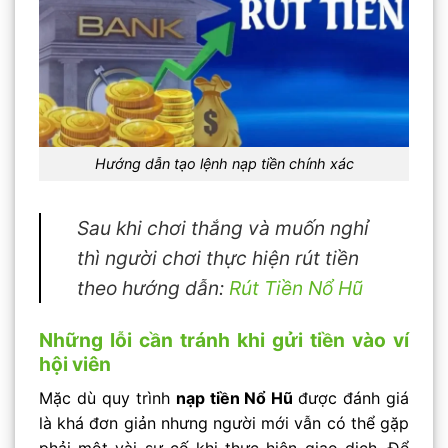
Hướng dẫn tạo lệnh nạp tiền chính xác
Sau khi chơi thắng và muốn nghỉ
thì người chơi thực hiện rút tiền
theo hướng dẫn:
Rút Tiền Nổ Hũ
Những lỗi cần tránh khi gửi tiền vào ví
hội viên
Mặc dù quy trình
nạp tiền Nổ Hũ
được đánh giá
là khá đơn giản nhưng người mới vẫn có thể gặp
phải một vài sự cố khi thực hiện giao dịch. Để