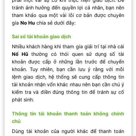
tránh ảnh hưởng đến quyền lợi cá nhân, bạn nên
tham khảo qua một vài lỗi cơ bản được chuyên
gia
No Hu
chia sẻ dưới đây:
Sai số tài khoản giao dịch
Nhiều khách hàng khi tham gia giải trí tại nhà cái
Nổ Hũ
thường có thói quen sử dụng số tài
khoản được cấp ở những lần trước để chuyển
khoản. Tuy nhiên, bạn cần lưu ý rằng với mỗi
lệnh giao dịch, hệ thống sẽ cung cấp thông tin
tài khoản nhận vốn khác nhau nên bạn cần chú ý
kiểm tra và điền đúng thông tin để tránh sự cố
phát sinh.
Thông tin tài khoản thanh toán không chính
chủ
Dùng tài khoản của người khác để thanh toán