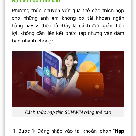
Nạp vốn qua thẻ cào
Phương thức chuyển vốn qua thẻ cào thích hợp
cho những anh em không có tài khoản ngân
hàng hay ví điện tử. Đây là cách đơn giản, tiện
lợi, không cần liên kết phức tạp nhưng vẫn đảm
bảo nhanh chóng:
Cách thức nạp tiền SUNWIN bằng thẻ cào
Bước 1: Đăng nhập vào tài khoản, chọn “
Nạp