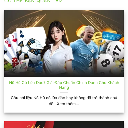
CÓ THỂ BẠN QUAN TÂM
Nổ Hũ Có Lừa Đảo? Giải Đáp Chuẩn Chỉnh Dành Cho Khách
Hàng
Câu hỏi liệu Nổ Hũ có lừa đảo hay không đã trở thành chủ
đề...Xem thêm...