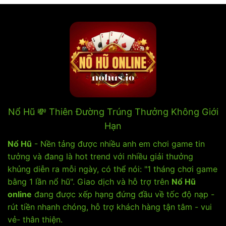
Nổ Hũ
💸
Thiên Đường Trúng Thưởng Không Giới
Hạn
Nổ Hũ
- Nền tảng được nhiều anh em chơi game tin
tưởng và đang là hot trend với nhiều giải thưởng
khủng diễn ra mỗi ngày, có thể nói: "1 tháng chơi game
bằng 1 lần nổ hũ". Giao dịch và hỗ trợ trên
Nổ Hũ
online
đang được xếp hạng đứng đầu về tốc độ nạp -
rút tiền nhanh chóng, hỗ trợ khách hàng tận tâm - vui
vẻ- thân thiện.