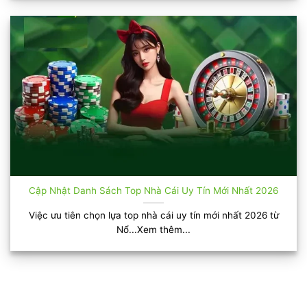
Cập Nhật Danh Sách Top Nhà Cái Uy Tín Mới Nhất 2026
Việc ưu tiên chọn lựa top nhà cái uy tín mới nhất 2026 từ
Nổ...Xem thêm...