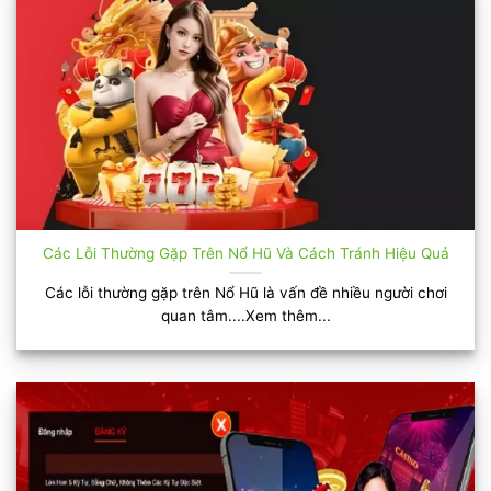
Các Lỗi Thường Gặp Trên Nổ Hũ Và Cách Tránh Hiệu Quả
Các lỗi thường gặp trên Nổ Hũ là vấn đề nhiều người chơi
quan tâm....Xem thêm...